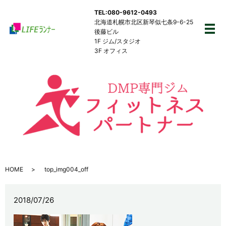
TEL:080-9612-0493
北海道札幌市北区新琴似七条9-6-25
後藤ビル
メ
1F ジム/スタジオ
3F オフィス
HOME
top_img004_off
2018/07/26