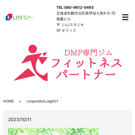
TEL:080-9612-0493
北海道札幌市北区新琴似七条9-6-25
後藤ビル
メ
1F ジム/スタジオ
3F オフィス
HOME
corporation_bg001
2023/10/11