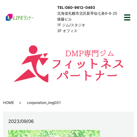
TEL:080-9612-0493
北海道札幌市北区新琴似七条9-6-25
後藤ビル
メ
1F ジム/スタジオ
3F オフィス
HOME
corporation_img001
2023/09/06