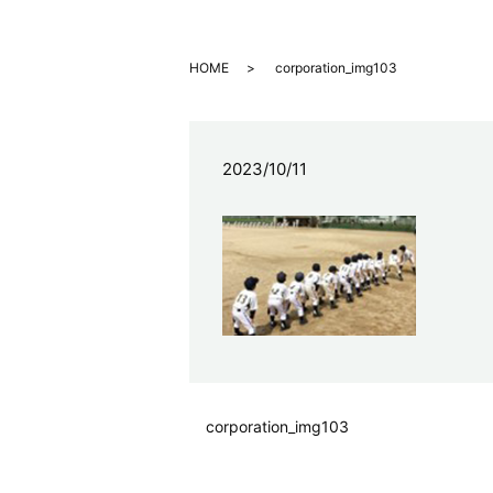
HOME
corporation_img103
2023/10/11
corporation_img103