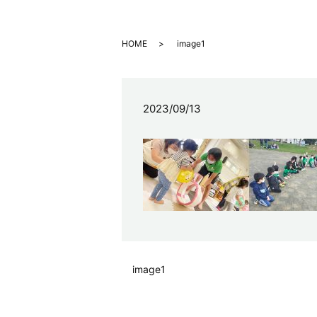
HOME
image1
2023/09/13
image1