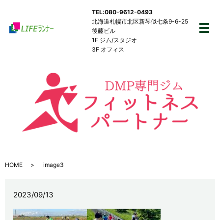
TEL:080-9612-0493
北海道札幌市北区新琴似七条9-6-25
後藤ビル
メ
1F ジム/スタジオ
3F オフィス
HOME
image3
2023/09/13