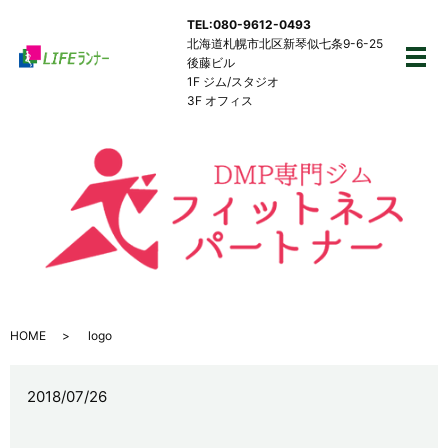
TEL:080-9612-0493
北海道札幌市北区新琴似七条9-6-25
後藤ビル
メ
1F ジム/スタジオ
3F オフィス
HOME
logo
2018/07/26