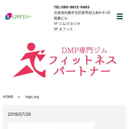
TEL:080-9612-0493
北海道札幌市北区新琴似七条9-6-25
後藤ビル
メ
1F ジム/スタジオ
3F オフィス
HOME
logo_org
2018/07/26