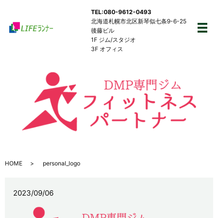
TEL:080-9612-0493
北海道札幌市北区新琴似七条9-6-25
後藤ビル
メ
1F ジム/スタジオ
3F オフィス
HOME
personal_logo
2023/09/06