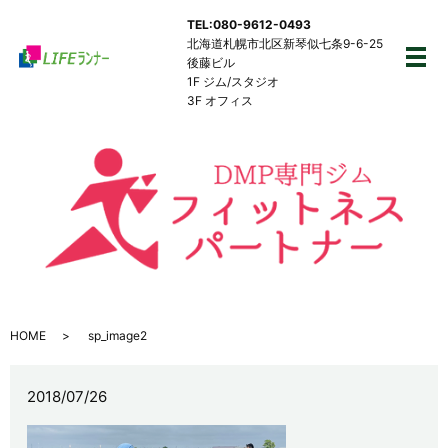
TEL:080-9612-0493
北海道札幌市北区新琴似七条9-6-25
後藤ビル
メ
1F ジム/スタジオ
3F オフィス
HOME
sp_image2
2018/07/26