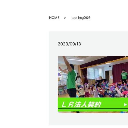
HOME
top_img006
2023/09/13