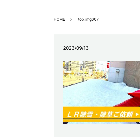
HOME
top_img007
2023/09/13